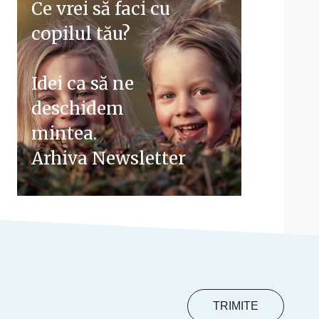
Ce vrei să faci cu
copilul tău?
Idei ca să ne
deschidem
mintea.
Arhiva Newsletter