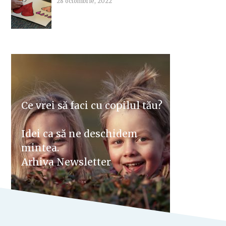
28 octombrie, 2022
Ce vrei să faci cu copilul tău?
Idei ca să ne deschidem
mintea.
Arhiva Newsletter