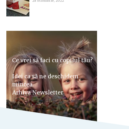
28 octombrie, 2022
Ce vrei să faci cu copilul tău?
Idei ca să ne deschidem
mintea.
Arhiva Newsletter