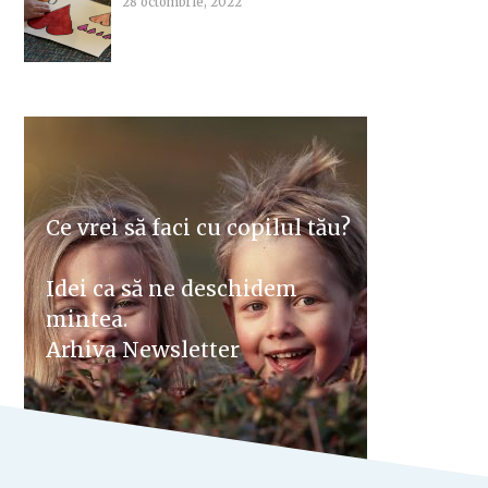
28 octombrie, 2022
Ce vrei să faci cu copilul tău?
Idei ca să ne deschidem
mintea.
Arhiva Newsletter