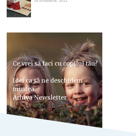
28 octombrie, 2022
Ce vrei să faci cu copilul tău?
Idei ca să ne deschidem
mintea.
Arhiva Newsletter