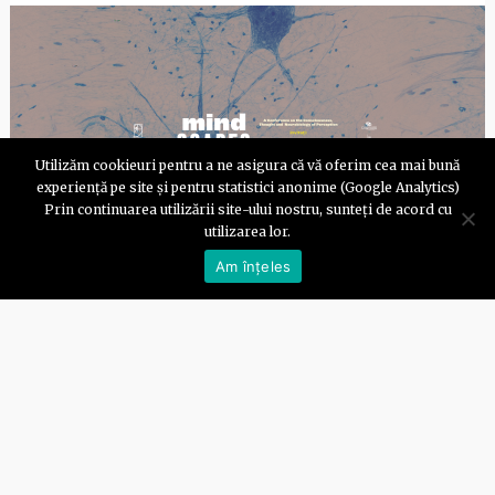
Utilizăm cookieuri pentru a ne asigura că vă oferim cea mai bună
experiență pe site și pentru statistici anonime (Google Analytics)
Prin continuarea utilizării site-ului nostru, sunteți de acord cu
utilizarea lor.
Am înțeles
Conferința Mindscapes
Redesign și Mindlifeine organizează Mindscapes, o
conferință fascinantă în care explorăm palierele
complexe…
23 November, 2023