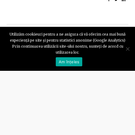
Utilizăm cookieuri pentru a ne asigura că vă oferim cea mai bună
experiență pe site și pentru statistici anonime (Google Analytics)
Articole Recente
Prin continuarea utilizării site-ului nostru, sunteți de acord cu
utilizarea lor.
Am înțeles
EOTAS in Romania
15 September, 2022
Schooling versus learning in Romania
20 December, 2021
Take a deep breath and read on
12 February, 2021